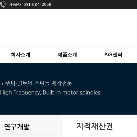
제품문의 031-984-2059
회사소개
제품소개
A/S센터
하
하
위
위
분
분
류
류
지적재산권
연구개발