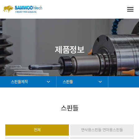
제품정보
스핀들제작
스핀들
스핀들
전체
연삭용스핀들 연마용스핀들