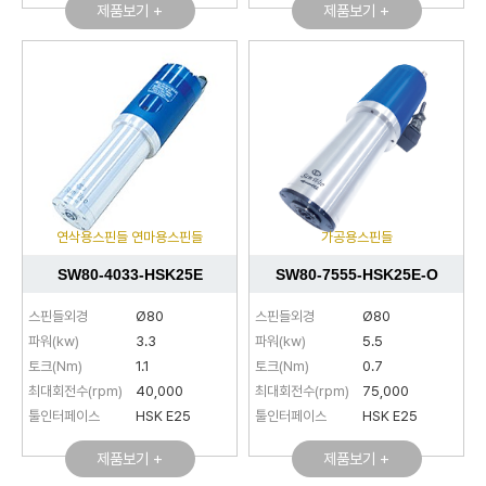
제품보기 +
제품보기 +
연삭용스핀들 연마용스핀들
가공용스핀들
SW80-4033-HSK25E
SW80-7555-HSK25E-O
스핀들외경
Ø80
스핀들외경
Ø80
파워(kw)
3.3
파워(kw)
5.5
토크(Nm)
1.1
토크(Nm)
0.7
최대회전수(rpm)
40,000
최대회전수(rpm)
75,000
툴인터페이스
HSK E25
툴인터페이스
HSK E25
제품보기 +
제품보기 +