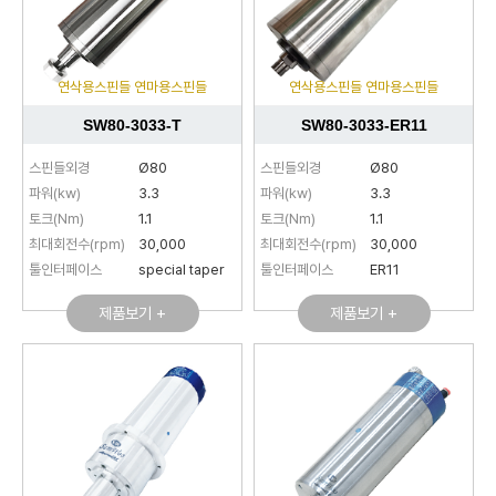
연삭용스핀들 연마용스핀들
연삭용스핀들 연마용스핀들
SW80-3033-T
SW80-3033-ER11
스핀들외경
Ø80
스핀들외경
Ø80
파워(kw)
3.3
파워(kw)
3.3
토크(Nm)
1.1
토크(Nm)
1.1
최대회전수(rpm)
30,000
최대회전수(rpm)
30,000
툴인터페이스
special taper
툴인터페이스
ER11
제품보기 +
제품보기 +