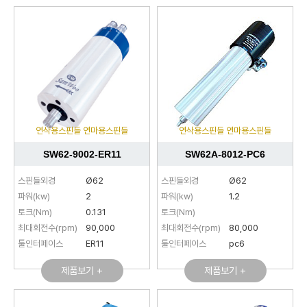
연삭용스핀들 연마용스핀들
연삭용스핀들 연마용스핀들
SW62-9002-ER11
SW62A-8012-PC6
스핀들외경
Ø62
스핀들외경
Ø62
파워(kw)
2
파워(kw)
1.2
토크(Nm)
0.131
토크(Nm)
최대회전수(rpm)
90,000
최대회전수(rpm)
80,000
툴인터페이스
ER11
툴인터페이스
pc6
제품보기 +
제품보기 +