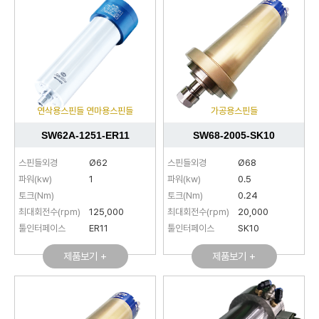
연삭용스핀들 연마용스핀들
가공용스핀들
SW62A-1251-ER11
SW68-2005-SK10
스핀들외경
Ø62
스핀들외경
Ø68
파워(kw)
1
파워(kw)
0.5
토크(Nm)
토크(Nm)
0.24
최대회전수(rpm)
125,000
최대회전수(rpm)
20,000
툴인터페이스
ER11
툴인터페이스
SK10
제품보기 +
제품보기 +