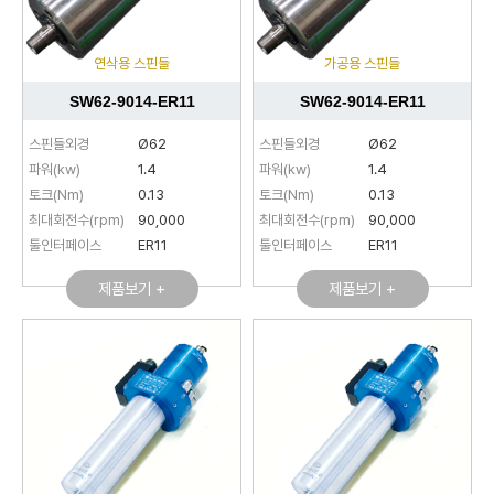
연삭용 스핀들
가공용 스핀들
SW62-9014-ER11
SW62-9014-ER11
스핀들외경
Ø62
스핀들외경
Ø62
파워(kw)
1.4
파워(kw)
1.4
토크(Nm)
0.13
토크(Nm)
0.13
최대회전수(rpm)
90,000
최대회전수(rpm)
90,000
툴인터페이스
ER11
툴인터페이스
ER11
제품보기 +
제품보기 +