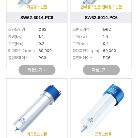
가공용스핀들
연삭용스핀들 연마용스핀들
SW62-6014-PC6
SW62-6014-PC6
스핀들외경
Ø62
스핀들외경
Ø62
파워(kw)
1.4
파워(kw)
1.4
토크(Nm)
0.2
토크(Nm)
0.2
최대회전수(rpm)
60,000
최대회전수(rpm)
60,000
툴인터페이스
PC6
툴인터페이스
PC6
제품보기 +
제품보기 +
가공용스핀들
가공용스핀들