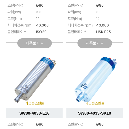
스핀들외경
Ø80
스핀들외경
Ø80
파워(kw)
3.3
파워(kw)
3.3
토크(Nm)
1.1
토크(Nm)
1.1
최대회전수(rpm)
40,000
최대회전수(rpm)
40,000
툴인터페이스
ISO20
툴인터페이스
HSK E25
제품보기 +
제품보기 +
가공용스핀들
가공용스핀들
SW80-4033-E16
SW80-4033-SK10
스핀들외경
Ø80
스핀들외경
Ø80