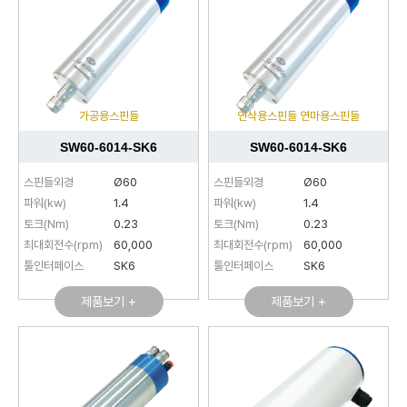
가공용스핀들
연삭용스핀들 연마용스핀들
SW60-6014-SK6
SW60-6014-SK6
스핀들외경
Ø60
스핀들외경
Ø60
파워(kw)
1.4
파워(kw)
1.4
토크(Nm)
0.23
토크(Nm)
0.23
최대회전수(rpm)
60,000
최대회전수(rpm)
60,000
툴인터페이스
SK6
툴인터페이스
SK6
제품보기 +
제품보기 +