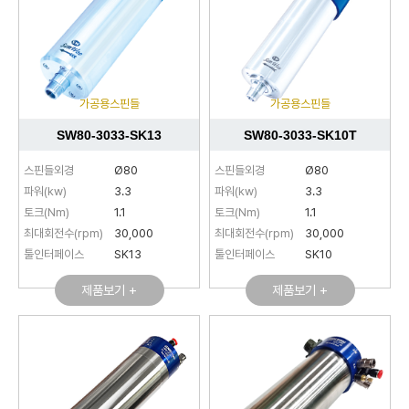
가공용스핀들
가공용스핀들
SW80-3033-SK13
SW80-3033-SK10T
스핀들외경
Ø80
스핀들외경
Ø80
파워(kw)
3.3
파워(kw)
3.3
토크(Nm)
1.1
토크(Nm)
1.1
최대회전수(rpm)
30,000
최대회전수(rpm)
30,000
툴인터페이스
SK13
툴인터페이스
SK10
제품보기 +
제품보기 +