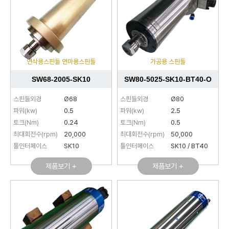
연삭용스핀들 연마용스핀들
가공용 스핀들
SW68-2005-SK10
SW80-5025-SK10-BT40-O
스핀들외경
Ø68
스핀들외경
Ø80
파워(kw)
0.5
파워(kw)
2.5
토크(Nm)
0.24
토크(Nm)
0.5
최대회전수(rpm)
20,000
최대회전수(rpm)
50,000
툴인터페이스
SK10
툴인터페이스
SK10 / BT40
제품보기 +
제품보기 +