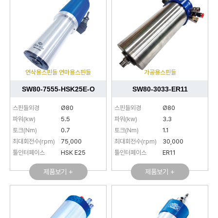
연삭용스핀들 연마용스핀들
가공용스핀들
SW80-7555-HSK25E-O
SW80-3033-ER11
스핀들외경
Ø80
스핀들외경
Ø80
파워(kw)
5.5
파워(kw)
3.3
토크(Nm)
0.7
토크(Nm)
1.1
최대회전수(rpm)
75,000
최대회전수(rpm)
30,000
툴인터페이스
HSK E25
툴인터페이스
ER11
제품보기 +
제품보기 +