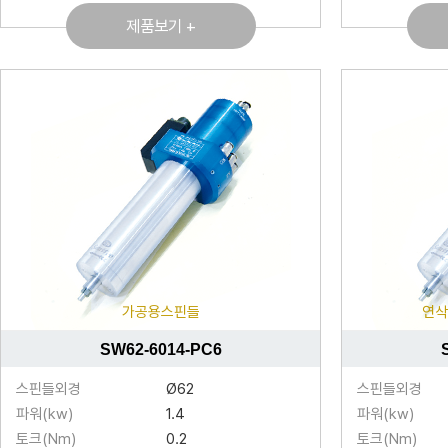
제품보기 +
가공용스핀들
연삭
SW62-6014-PC6
스핀들외경
Ø62
스핀들외경
파워(kw)
1.4
파워(kw)
토크(Nm)
0.2
토크(Nm)