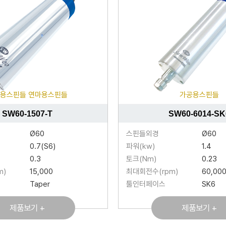
용스핀들 연마용스핀들
가공용스핀들
SW60-1507-T
SW60-6014-SK
Ø60
스핀들외경
Ø60
0.7(S6)
파워(kw)
1.4
0.3
토크(Nm)
0.23
m)
15,000
최대회전수(rpm)
60,00
Taper
툴인터페이스
SK6
제품보기 +
제품보기 +