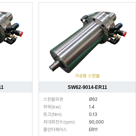
가공용 스핀들
11
SW62-9014-ER11
스핀들외경
Ø62
파워(kw)
1.4
토크(Nm)
0.13
0
최대회전수(rpm)
90,000
툴인터페이스
ER11