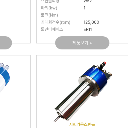
스핀들외경
Ø62
파워(kw)
1
토크(Nm)
0
최대회전수(rpm)
125,000
툴인터페이스
ER11
제품보기 +
시험기용스핀들