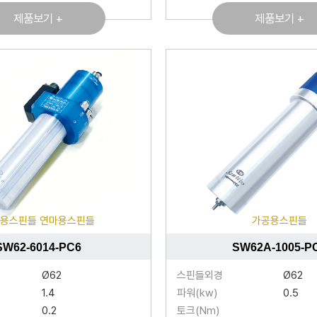
제품보기 +
제품보기 +
용스핀들 연마용스핀들
가공용스핀들
SW62-6014-PC6
SW62A-1005-P
Ø62
스핀들외경
Ø62
1.4
파워(kw)
0.5
0.2
토크(Nm)