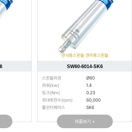
연삭용스핀들 연마용스핀들
6
SW60-6014-SK6
스핀들외경
Ø60
파워(kw)
1.4
토크(Nm)
0.23
0
최대회전수(rpm)
60,000
툴인터페이스
SK6
제품보기 +