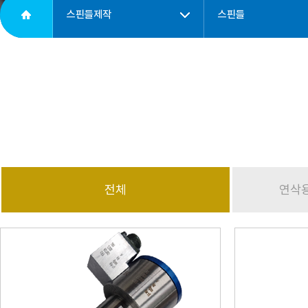
스핀들제작
스핀들
전체
연삭