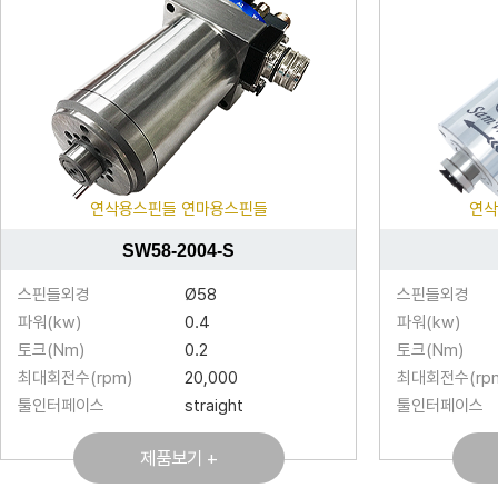
연삭용스핀들 연마용스핀들
연삭
SW58-2004-S
스핀들외경
Ø58
스핀들외경
파워(kw)
0.4
파워(kw)
토크(Nm)
0.2
토크(Nm)
최대회전수(rpm)
20,000
최대회전수(rp
툴인터페이스
straight
툴인터페이스
제품보기 +