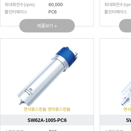
최대회전수(rpm)
60,000
최대회전수(rp
툴인터페이스
PC6
툴인터페이스
제품보기 +
연삭용스핀들 연마용스핀들
연삭
SW62A-1005-PC6
S