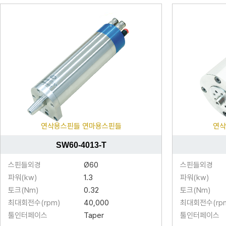
연삭용스핀들 연마용스핀들
연삭
SW60-4013-T
스핀들외경
Ø60
스핀들외경
파워(kw)
1.3
파워(kw)
토크(Nm)
0.32
토크(Nm)
최대회전수(rpm)
40,000
최대회전수(rp
툴인터페이스
Taper
툴인터페이스