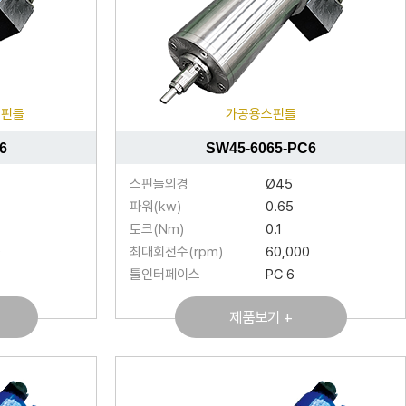
스핀들
가공용스핀들
6
SW45-6065-PC6
스핀들외경
Ø45
파워(kw)
0.65
토크(Nm)
0.1
0
최대회전수(rpm)
60,000
툴인터페이스
PC 6
제품보기 +