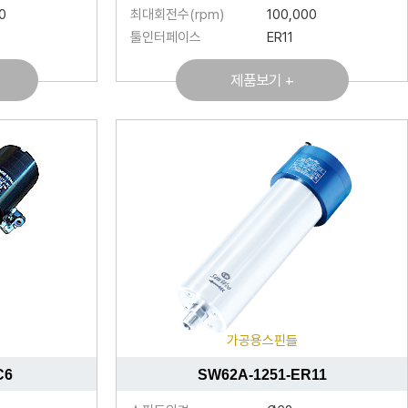
0
최대회전수(rpm)
100,000
툴인터페이스
ER11
제품보기 +
가공용스핀들
C6
SW62A-1251-ER11