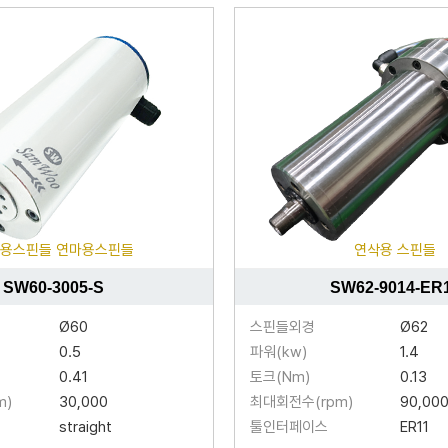
용스핀들 연마용스핀들
연삭용 스핀들
SW60-3005-S
SW62-9014-ER
Ø60
스핀들외경
Ø62
0.5
파워(kw)
1.4
0.41
토크(Nm)
0.13
m)
30,000
최대회전수(rpm)
90,00
straight
툴인터페이스
ER11