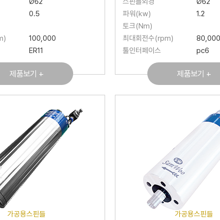
Ø62
스핀들외경
Ø62
0.5
파워(kw)
1.2
토크(Nm)
m)
100,000
최대회전수(rpm)
80,00
ER11
툴인터페이스
pc6
제품보기 +
제품보기 +
가공용스핀들
가공용스핀들