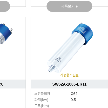
제품보기 +
가공용스핀들
C6
SW62A-1005-ER11
스핀들외경
Ø62
파워(kw)
0.5
토크(Nm)