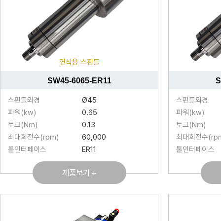
연삭용 스핀들
SW45-6065-ER11
S
스핀들외경
Ø45
스핀들외경
파워(kw)
0.65
파워(kw)
토크(Nm)
0.13
토크(Nm)
최대회전수(rpm)
60,000
최대회전수(rp
툴인터페이스
ER11
툴인터페이스
제품보기 +