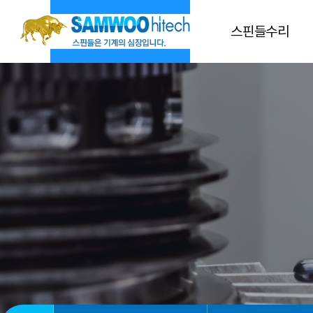
스핀들제작
스핀들수리