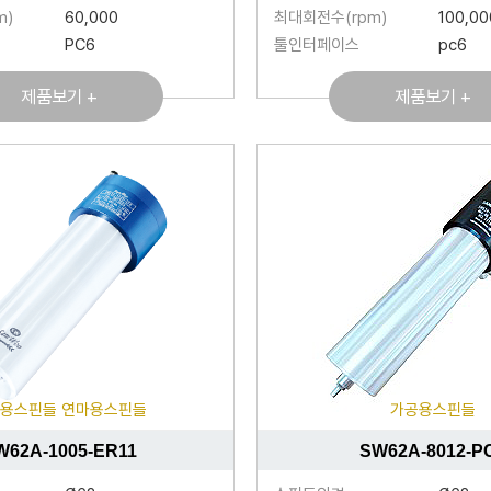
m)
60,000
최대회전수(rpm)
100,00
PC6
툴인터페이스
pc6
제품보기 +
제품보기 +
용스핀들 연마용스핀들
가공용스핀들
W62A-1005-ER11
SW62A-8012-P