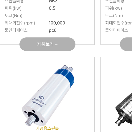
스핀들외경
Ø62
스핀들외경
파워(kw)
0.5
파워(kw)
토크(Nm)
토크(Nm)
최대회전수(rpm)
100,000
최대회전수(rp
툴인터페이스
pc6
툴인터페이스
제품보기 +
가공용스핀들