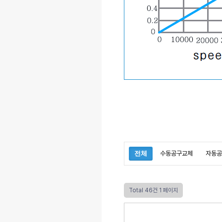
전체
수동공구교체
자동공
Total 46건
1 페이지