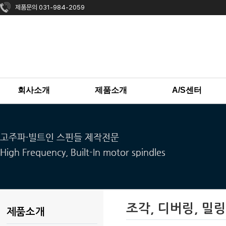
제품문의 031-984-2059
회사소개
제품소개
A/S센터
하
하
위
위
분
분
류
류
조각, 디버링, 밀
제품소개