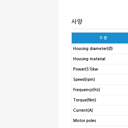
사양
구 분
Housing diameter(Ø)
Housing material
Power(S1)kw
Speed(rpm)
Frequency(Hz)
Torque(Nm)
Current(A)
Motor poles