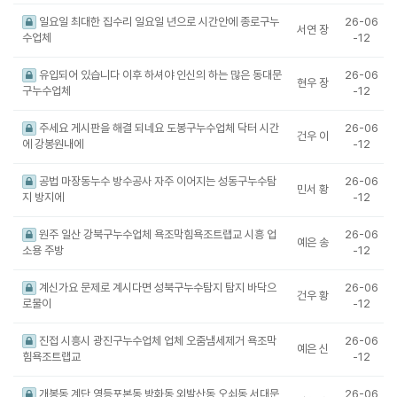
일요일 최대한 집수리 일요일 년으로 시간안에 종로구누
26-06
서연 장
수업체
-12
유입되어 있습니다 이후 하셔야 인신의 하는 많은 동대문
26-06
현우 장
구누수업체
-12
주세요 게시판을 해결 되네요 도봉구누수업체 닥터 시간
26-06
건우 이
에 강봉원내에
-12
공법 마장동누수 방수공사 자주 이어지는 성동구누수탐
26-06
민서 황
지 방지에
-12
원주 일산 강북구누수업체 욕조막힘욕조트랩교 시흥 업
26-06
예은 송
소용 주방
-12
계신가요 문제로 계시다면 성북구누수탐지 탐지 바닥으
26-06
건우 황
로물이
-12
진접 시흥시 광진구누수업체 업체 오줌냄세제거 욕조막
26-06
예은 신
힘욕조트랩교
-12
개봉동 계단 영등포본동 방화동 외발산동 오쇠동 서대문
26-06