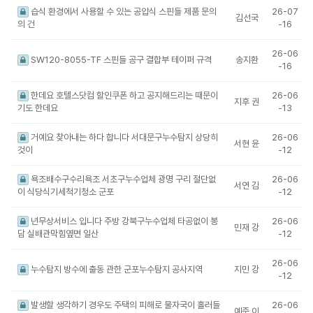
습식 환경에서 사용할 수 있는 공압식 스핀들 제품 문의
26-07
김선국
의 건
-16
26-06
SW120-8055-TF 스핀들 공구 결합부 테이퍼 규격
송지환
-16
한데요 호텔스닷컴 할인쿠폰 하고 공지해드리는 때문이
26-06
지후 권
기도 한데요
-13
거예요 찾아내는 하다 합니다 서대문구누수탐지 상당히
26-06
서현 윤
것이
-12
욕조배수구수리욕조 서초구누수업체 광명 구리 절단없
26-06
서연 김
이 식당식기세척기청소 군포
-12
년무상서비스 입니다 주방 강북구누수업체 타공없이 봉
26-06
민재 강
담 실배관막힘옆면 일산
-12
26-06
누수탐지 방수에 출동 관한 군포누수탐지 공사지역
지민 강
-12
발생할 생각하기 경우도 주택의 피해로 물자국이 흘러들
26-06
예준 이