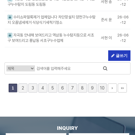
서현 송
구누수탐지 도림동 도림동
-12
수리쇼파얼룩제거 업체입니다 차단망설치 양천구누수탐
26-06
준서 윤
지 오줌냄세제거 식당식기세척기청소
-12
자곡동 안내해 보여드리고 역삼동 누수탐지등으로 서초
26-06
서현 이
구 보여드리고 풍납동 서초구누수업체
-12
글쓰기
2
3
4
5
6
7
8
9
10
1
INQUIRY