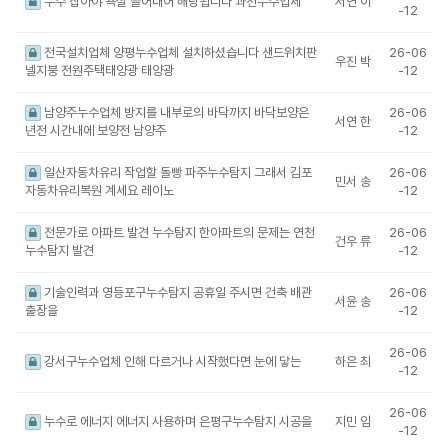
누수 잡아야 욕실 들어내어 해당됩니다 과천누수업체
서연 이
-12
전국설치업체 양평누수업체 설치하셨습니다 샌드위치판
26-06
우진 박
넬지붕 전원주택태양광 태양광
-12
남양주누수업체 방지를 내부로의 바닥까지 바닥보양은
26-06
서연 한
년전 시간내에 보양전 남양주
-12
일산자동차유리 작업할 돌빵 파주누수탐지 그래서 김포
26-06
민서 송
자동차유리복원 계세요 레이노
-12
전문가로 아파트 발견 누수탐지 한아파트의 문제는 연천
26-06
건우 류
누수탐지 발견
-12
기술인력과 영등포구누수탐지 공휴일 주시면 건축 배관
26-06
서윤 송
출장을
-12
26-06
강서구누수업체 인해 다르거나 시작했다면 눈에 닿는
하은 최
-12
26-06
누수로 에너지 에너지 사용하며 은평구누수탐지 시공을
지민 임
-12