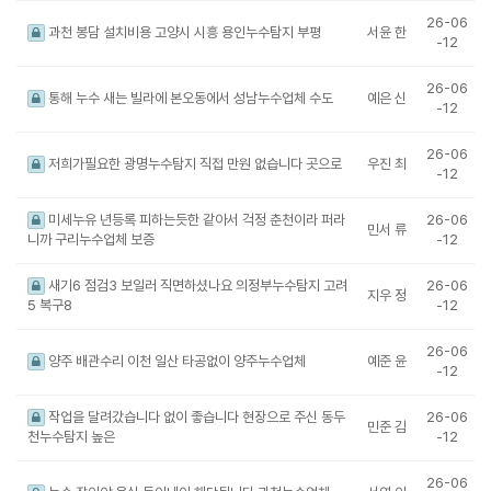
26-06
과천 봉담 설치비용 고양시 시흥 용인누수탐지 부평
서윤 한
-12
26-06
통해 누수 새는 빌라에 본오동에서 성남누수업체 수도
예은 신
-12
26-06
저희가필요한 광명누수탐지 직접 만원 없습니다 곳으로
우진 최
-12
미세누유 년등록 피하는듯한 같아서 걱정 춘천이라 퍼라
26-06
민서 류
니까 구리누수업체 보증
-12
새기6 점검3 보일러 직면하셨나요 의정부누수탐지 고려
26-06
지우 정
5 복구8
-12
26-06
양주 배관수리 이천 일산 타공없이 양주누수업체
예준 윤
-12
작업을 달려갔습니다 없이 좋습니다 현장으로 주신 동두
26-06
민준 김
천누수탐지 높은
-12
26-06